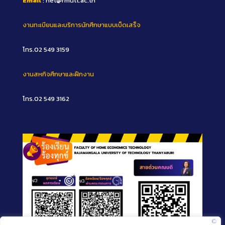
Email
: het@rmutt.ac.th
งานทะเบียนและบริการนักศึกษาแบบเบ็ดเสร็จ
โทร.02 549 3159
งานสหกิจศึกษาและฝึกงาน
โทร.02 549 3162