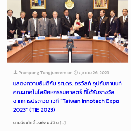
Prompong Tongjumrern
on
ตุลาคม 26, 2023
แสดงความยินดีกับ รศ.ดร. อรวัลภ์ อุปถัมภานนท์
คณะเทคโนโลยีคหกรรมศาสตร์ ที่ได้รับรางวัล
จากการประกวด เวที “Taiwan Innotech Expo
2023” (TIE 2023)
นายวีระศักดิ์ วงษ์สมบัติ น
[…]