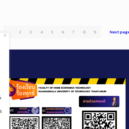
1
2
3
4
5
6
7
8
9
Next pag
ง
้