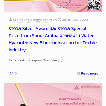
Prompong Tongjumrern
on
เมษายน 30, 2024
รางวัล Silver Award และ รางวัล Special
Prize from Saudi Arabia จากผลงาน Water
Hyacinth: New Fiber Innovation for Textile
Industry
Facebook Instagram Youtube
[…]
0
Read more