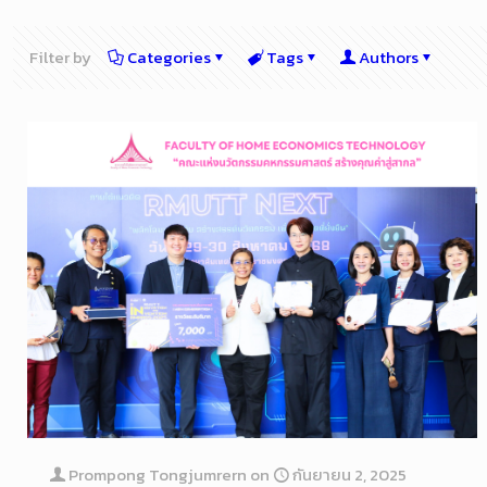
Filter by
Categories
Tags
Authors
Prompong Tongjumrern
on
กันยายน 2, 2025