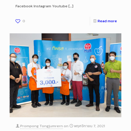
Facebook Instagram Youtube
[…]
0
Read more
Prompong Tongjumrern
on
พฤศจิกายน 7, 2021