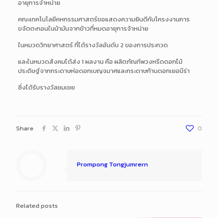
อายุการจำหน่าย
คณะเทคโนโลยีคหกรรมศาสตร์ขอแสดงความยินดีกับโครงงานการ
ขจัดตะกอนในน้ามันจากข้าวที่หมดอายุการจ้าหน่าย
ในหมวดวิทยาศาสตร์ ที่ได้รางวัลอันดับ 2 ของการประกวด
และในหมวดสังคมได้ส่ง 1 ผลงาน คือ ผลิตภัณฑ์พวงหรีดดอกไม้
ประดิษฐ์จากกระดาษห่อดอกเบญจมาศและกระดาษก้านดอกเยอบีร่า
ซึ่งได้รับรางวัลชมเชย
Share
0
Prompong Tongjumrern
Related posts