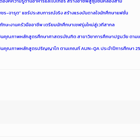
องค์ความรู้ด้านอาหารและเบเกอรี่ สร้างอาชีพสู่ชุมชนคลองสาม
เพชร-จารุต” แชร์ประสบการณ์จริง สร้างแรงบันดาลใจนักศึกษาแฟชั่น
กษะงานครัวมืออาชีพ เตรียมนักศึกษาเชฟรุ่นใหม่สู่เวทีสากล
ินคุณภาพหลักสูตรศึกษาศาสตรบัณฑิต สาขาวิชาการศึกษาปฐมวัย ตามเ
มินคุณภาพหลักสูตรปริญญาโท ตามเกณฑ์ AUN-QA ประจำปีการศึกษา 2