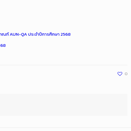
กณฑ์ AUN-QA ประจำปีการศึกษา 2568
568
0