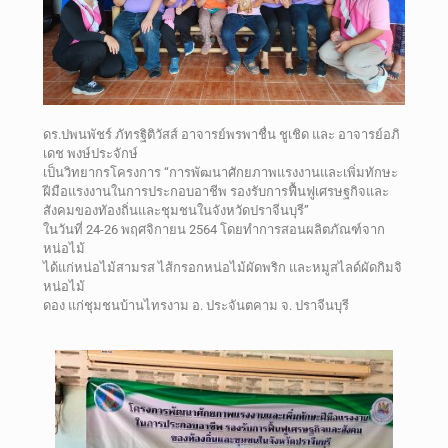
ดร.ปพนพัชร์ ภัทรฐิติวัสส์ อาจารย์พรพาชื่น ชูเชิด และ อาจารย์อภิ
เดช พงษ์ประจักษ์
เป็นวิทยากรโครงการ “การพัฒนาศักยภาพแรงงานและเพิ่มทักษะ
ฝีมือแรงงานในการประกอบอาชีพ รองรับการฟื้นฟูเศรษฐกิจและ
สังคมของทัองถิ่นและชุมชนในจังหวัดปราจีนบุรี”
ในวันที่ 24-26 พฤศจิกายน 2564 โดยทำการสอนผลิตภัณฑ์จาก
หน่อไม้
ได้แก่หน่อไม้สามรส ไส้กรอกหน่อไม้ผัดพริก และหมูสไลด์ผัดกิมจิ
หน่อไม้
ดอง แก่ชุมชนบ้านไทรงาม อ. ประจันตคาม จ. ปราจีนบุรี