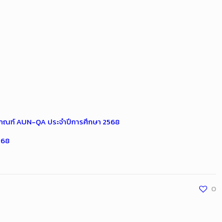
กณฑ์ AUN-QA ประจำปีการศึกษา 2568
568
0