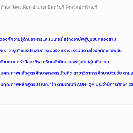
ตำบลวังตะเคียน อำเภอกบินทร์บุรี จังหวัดปราจีนบุรี
องค์ความรู้ด้านอาหารและเบเกอรี่ สร้างอาชีพสู่ชุมชนคลองสาม
เพชร-จารุต” แชร์ประสบการณ์จริง สร้างแรงบันดาลใจนักศึกษาแฟชั่น
กษะงานครัวมืออาชีพ เตรียมนักศึกษาเชฟรุ่นใหม่สู่เวทีสากล
ินคุณภาพหลักสูตรศึกษาศาสตรบัณฑิต สาขาวิชาการศึกษาปฐมวัย ตามเ
มินคุณภาพหลักสูตรปริญญาโท ตามเกณฑ์ AUN-QA ประจำปีการศึกษา 2