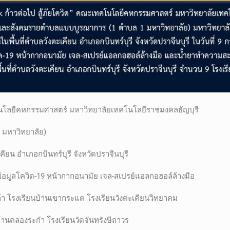
คโนโลยีคหกรรมศาสตร์ มหาวิทยาลัยเทคโนโลยีราชมงคลธัญบุรี
 มหาวิทยาลัย)
ียน อำเภอกบินทร์บุรี จังหวัดปราจีนบุรี
์ข้อมูลโควิด-19 หน้ากากอนามัย เจล-สเปรย์แอลกอฮอล์ล้างมือ
า โรงเรียนบ้านเขากระแต โรงเรียนวังตะเคียนวิทยาคม
นบ้านคลองระกำ โรงเรียนวัดจันทรังษีถาวร