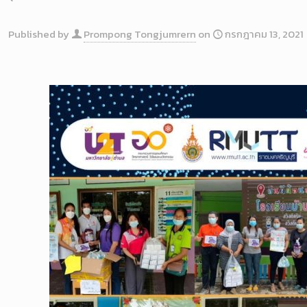
Published by
Prompong Tongjumrern
on
กรกฎาคม 13, 2021