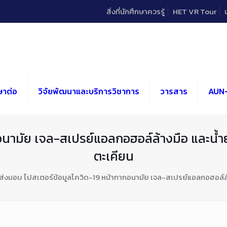
สิ่งที่นักศึกษาควรรู้
HET VR Tour
ษาต่อ
วิจัยพัฒนาและบริการวิชาการ
วารสาร
AUN
อนามัย เจล-สเปรย์แอลกอฮอล์ล้างมือ และน้
ตะเคียน
ส่งมอบ โปสเตอร์ข้อมูลโควิด-19 หน้ากากอนามัย เจล-สเปรย์แอลกอฮอล์ล