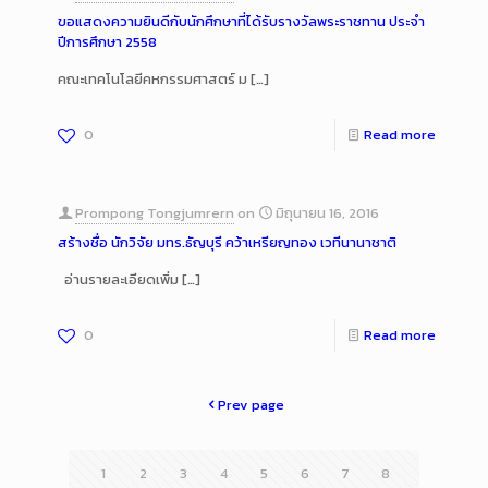
ขอแสดงความยินดีกับนักศึกษาที่ได้รับรางวัลพระราชทาน ประจำ
ปีการศึกษา 2558
คณะเทคโนโลยีคหกรรมศาสตร์ ม
[…]
0
Read more
Prompong Tongjumrern
on
มิถุนายน 16, 2016
สร้างชื่อ นักวิจัย มทร.ธัญบุรี คว้าเหรียญทอง เวทีนานาชาติ
อ่านรายละเอียดเพิ่ม
[…]
0
Read more
Prev page
1
2
3
4
5
6
7
8