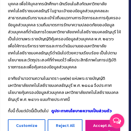
บุคคล เพื่อให้บุคลากรนักศึกษา นักเรียนในสังกัดมหาวิทยาลัย
39 หมู่ 1
เทคโนโลยีราชมงคลธัญรี ในฐานะเจ้าของข้อมูลส่วนบุคคลและ
ต.คลองหก อ. คลองหลวง
สาธารณชนรับทราบและเข้าใจถึงแนวทางการจัดการและการคุ้มครอง
จ.ปทุมธานี 12120
ข้อมูลส่วนบุคคล รวมถึงมาตรการรักษาความปลอดภัยของข้อมูล
โทร 02 549 3161
ส่วนบุคคลที่ดำเนินการโดยมหาวิทยาลัยเทคโนโลยีราชมงคลธัญบุรี ให้
เป็นไปตามพระราชบัญญัติคุ้มครองข้อมูลส่วนบุคคล พ.ศ. ๒๕๖๖
เพื่อให้การบริหารราชการและการดำเนินงานของมหาวิทยาลัย
Facebook
Instagram
Mail
YouTu
เทคโนโลยีราชมงคลธัญบุรีดำเนินไปด้วยความเรียบร้อย เป็นไปตาม
นโยบายและวัตถุประสงค์ที่กำหนดไว้ เพื่อประสิทธิภาพในการปฏิบัติ
ราชการและเพื่อคุ้มครองข้อมูลส่วนบุคคล
อาศัยอำนาจตามความในมาตรา ๑๗(๒) แห่งพระราชบัญญัติ
มหาวิทยาลัยเทคโนโลยีราชมงคลธัญบุรี พ.ศ. ๒๕๔๘ จึงประกาศ
นโยบายคุ้มครองข้อมูลส่วนบุคคล มหาวิทยาลัยเทคโนโลยีราชมงคล
ธัญบุรี พ.ศ. ๒๕๖๖ แนบท้ายประกาศนี้
Copyright ©️ 2022 คณะเทคโนโลยีคหกรรมศาสตร์ มหาวิทยาลัย
เทคโนโลยีราชมงคลธัญบุรี
ทั้งนี้ ตั้งแต่บัดนี้เป็นต้นไป
ดูประกาศนโยบายความเป็นส่วนตัว
Customize
Reject All
Accept All