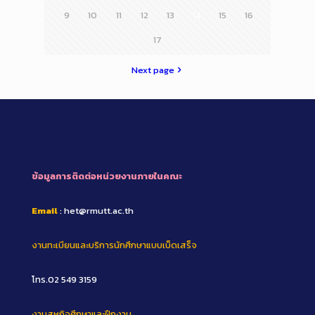
9
10
11
12
13
14
15
16
17
Next page
ข้อมูลการติดต่อหน่วยงานภายในคณะ
Email
: het@rmutt.ac.th
งานทะเบียนและบริการนักศึกษาแบบเบ็ดเสร็จ
โทร.02 549 3159
งานสหกิจศึกษาและฝึกงาน