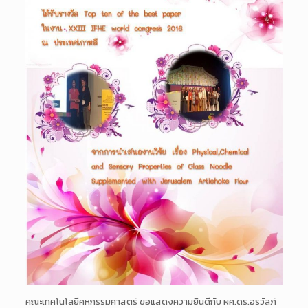
คณะเทคโนโลยีคหกรรมศาสตร์ ขอแสดงความยินดีกับ ผศ.ดร.อรวัลภ์