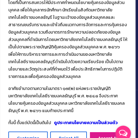
โดยที่เป็นการสมควรให้มีประกาศกำหนดนโยบายคุ้มครองข้อมูลส่วน
ติดต่อคณะเทคโนโลยีคหกรรมศาสตร์
บุคคล เพื่อให้บุคลากรนักศึกษา นักเรียนในสังกัดมหาวิทยาลัย
39 หมู่ 1
เทคโนโลยีราชมงคลธัญรี ในฐานะเจ้าของข้อมูลส่วนบุคคลและ
ต.คลองหก อ. คลองหลวง
สาธารณชนรับทราบและเข้าใจถึงแนวทางการจัดการและการคุ้มครอง
จ.ปทุมธานี 12120
ข้อมูลส่วนบุคคล รวมถึงมาตรการรักษาความปลอดภัยของข้อมูล
โทร 02 549 3161
ส่วนบุคคลที่ดำเนินการโดยมหาวิทยาลัยเทคโนโลยีราชมงคลธัญบุรี ให้
เป็นไปตามพระราชบัญญัติคุ้มครองข้อมูลส่วนบุคคล พ.ศ. ๒๕๖๖
เพื่อให้การบริหารราชการและการดำเนินงานของมหาวิทยาลัย
Facebook
Instagram
Mail
YouTu
เทคโนโลยีราชมงคลธัญบุรีดำเนินไปด้วยความเรียบร้อย เป็นไปตาม
นโยบายและวัตถุประสงค์ที่กำหนดไว้ เพื่อประสิทธิภาพในการปฏิบัติ
ราชการและเพื่อคุ้มครองข้อมูลส่วนบุคคล
อาศัยอำนาจตามความในมาตรา ๑๗(๒) แห่งพระราชบัญญัติ
มหาวิทยาลัยเทคโนโลยีราชมงคลธัญบุรี พ.ศ. ๒๕๔๘ จึงประกาศ
นโยบายคุ้มครองข้อมูลส่วนบุคคล มหาวิทยาลัยเทคโนโลยีราชมงคล
ธัญบุรี พ.ศ. ๒๕๖๖ แนบท้ายประกาศนี้
Copyright ©️ 2022 คณะเทคโนโลยีคหกรรมศาสตร์ มหาวิทยาลัย
เทคโนโลยีราชมงคลธัญบุรี
ทั้งนี้ ตั้งแต่บัดนี้เป็นต้นไป
ดูประกาศนโยบายความเป็นส่วนตัว