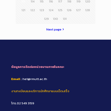
113
114
115
116
117
118
119
120
121
122
123
124
125
126
127
128
129
130
131
Next page
ข้อมูลการติดต่อหน่วยงานภายในคณะ
Email
: het@rmutt.ac.th
งานทะเบียนและบริการนักศึกษาแบบเบ็ดเสร็จ
โทร.02 549 3159