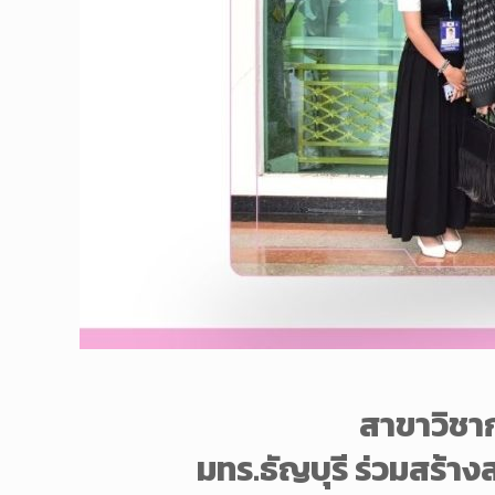
สาขาวิชา
มทร.ธัญบุรี ร่วมสร้