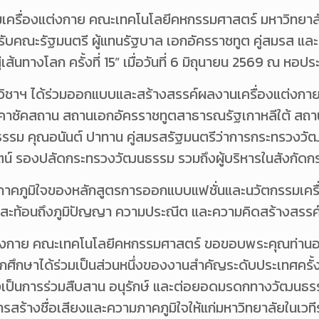
ครื่องแต่งกาย คณะเทคโนโลยีคหกรรมศาสตร์ มหาวิทยาลัยเ
บคณะรัฐมนตรี ผู้แทนรัฐบาล เอกอัครราชทูต คู่สมรส และผู
ส้นทางโลก ครั้งที่ 15” เมื่อวันที่ 6 มิถุนายน 2569 ณ หอ
วิชาฯ ได้ร่วมออกแบบและสร้างสรรค์ผลงานเครื่องแต่งกาย
คาซัคสถาน สถานเอกอัครราชทูตสาธารณรัฐเกาหลีใต้ สถ
ธรรม คุณอนันต์ ปาทาน คู่สมรสรัฐมนตรีว่าการกระทรวงว
ัตน์ รองปลัดกระทรวงวัฒนธรรม รวมถึงผู้บริหารในสังกั
ความภาคภูมิใจของหลักสูตรการออกแบบแฟชั่นและนวัตกรรมเ
ันสะท้อนถึงภูมิปัญญา ความประณีต และความคิดสร้างสรร
กาย คณะเทคโนโลยีคหกรรมศาสตร์ ขอขอบพระคุณท่านอธิการ
กศึกษาได้ร่วมเป็นส่วนหนึ่งของงานสำคัญระดับประเทศครั้งน
ยังเป็นการร่วมสืบสาน อนุรักษ์ และต่อยอดมรดกทางวัฒนธ
ารสร้างชื่อเสียงและความภาคภูมิใจให้แก่มหาวิทยาลัยในเวท