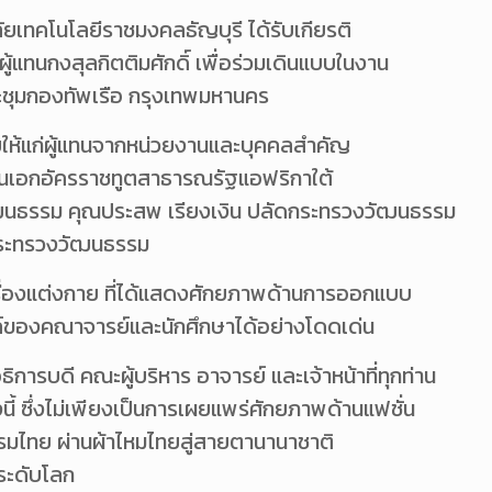
ทคโนโลยีราชมงคลธัญบุรี ได้รับเกียรติ
้แทนกงสุลกิตติมศักดิ์ เพื่อร่วมเดินแบบในงาน
ประชุมกองทัพเรือ กรุงเทพมหานคร
ให้แก่ผู้แทนจากหน่วยงานและบุคคลสำคัญ
านเอกอัครราชทูตสาธารณรัฐแอฟริกาใต้
ัฒนธรรม คุณประสพ เรียงเงิน ปลัดกระทรวงวัฒนธรรม
ดกระทรวงวัฒนธรรม
ครื่องแต่งกาย ที่ได้แสดงศักยภาพด้านการออกแบบ
ค์ของคณาจารย์และนักศึกษาได้อย่างโดดเด่น
บดี คณะผู้บริหาร อาจารย์ และเจ้าหน้าที่ทุกท่าน
ี้ ซึ่งไม่เพียงเป็นการเผยแพร่ศักยภาพด้านแฟชั่น
รรมไทย ผ่านผ้าไหมไทยสู่สายตานานาชาติ
ีระดับโลก