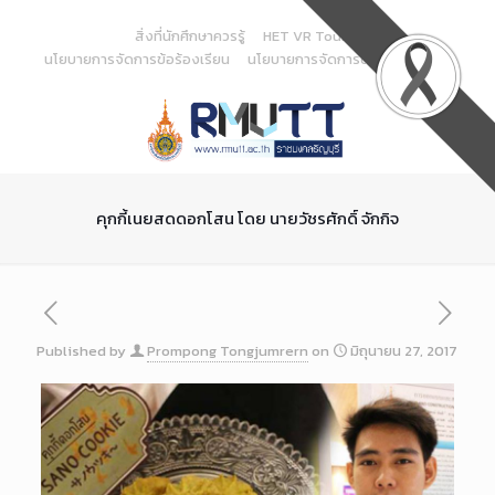
Skip
to
สิ่งที่นักศึกษาควรรู้
HET VR Tour
Content
นโยบายการจัดการข้อร้องเรียน
นโยบายการจัดการด้านสารสนเทศ
คุกกี้เนยสดดอกโสน โดย นายวัชรศักดิ์ จักกิจ
Published by
Prompong Tongjumrern
on
มิถุนายน 27, 2017