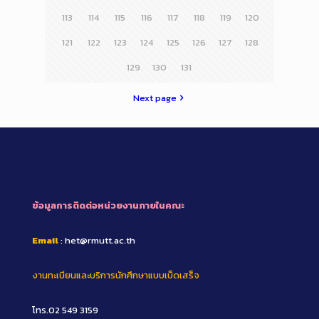
113
114
115
116
117
118
119
120
121
122
123
124
125
126
127
128
129
130
131
Next page
ข้อมูลการติดต่อหน่วยงานภายในคณะ
Email
: het@rmutt.ac.th
งานทะเบียนและบริการนักศึกษาแบบเบ็ดเสร็จ
โทร.02 549 3159