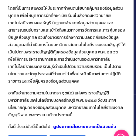
โดยที่เป็นการสมควรให้มีประกาศกำหนดนโยบายคุ้มครองข้อมูลส่วน
ติดต่อคณะเทคโนโลยีคหกรรมศาสตร์
บุคคล เพื่อให้บุคลากรนักศึกษา นักเรียนในสังกัดมหาวิทยาลัย
39 หมู่ 1
เทคโนโลยีราชมงคลธัญรี ในฐานะเจ้าของข้อมูลส่วนบุคคลและ
ต.คลองหก อ. คลองหลวง
สาธารณชนรับทราบและเข้าใจถึงแนวทางการจัดการและการคุ้มครอง
จ.ปทุมธานี 12120
ข้อมูลส่วนบุคคล รวมถึงมาตรการรักษาความปลอดภัยของข้อมูล
โทร 02 549 3161
ส่วนบุคคลที่ดำเนินการโดยมหาวิทยาลัยเทคโนโลยีราชมงคลธัญบุรี ให้
เป็นไปตามพระราชบัญญัติคุ้มครองข้อมูลส่วนบุคคล พ.ศ. ๒๕๖๖
เพื่อให้การบริหารราชการและการดำเนินงานของมหาวิทยาลัย
Facebook
Instagram
Mail
YouTu
เทคโนโลยีราชมงคลธัญบุรีดำเนินไปด้วยความเรียบร้อย เป็นไปตาม
นโยบายและวัตถุประสงค์ที่กำหนดไว้ เพื่อประสิทธิภาพในการปฏิบัติ
ราชการและเพื่อคุ้มครองข้อมูลส่วนบุคคล
อาศัยอำนาจตามความในมาตรา ๑๗(๒) แห่งพระราชบัญญัติ
มหาวิทยาลัยเทคโนโลยีราชมงคลธัญบุรี พ.ศ. ๒๕๔๘ จึงประกาศ
นโยบายคุ้มครองข้อมูลส่วนบุคคล มหาวิทยาลัยเทคโนโลยีราชมงคล
ธัญบุรี พ.ศ. ๒๕๖๖ แนบท้ายประกาศนี้
Copyright ©️ 2022 คณะเทคโนโลยีคหกรรมศาสตร์ มหาวิทยาลัย
เทคโนโลยีราชมงคลธัญบุรี
ทั้งนี้ ตั้งแต่บัดนี้เป็นต้นไป
ดูประกาศนโยบายความเป็นส่วนตัว