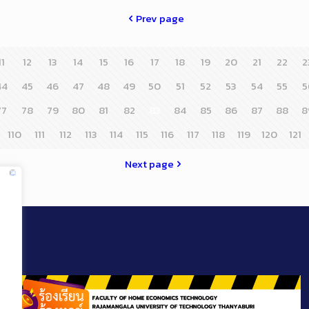
Prev page
11
12
13
14
15
16
17
18
19
20
21
22
2
44
45
46
47
48
49
50
51
52
53
54
55
5
77
78
79
80
81
82
83
84
85
86
87
88
8
110
111
112
113
114
115
116
117
118
119
120
121
Next page