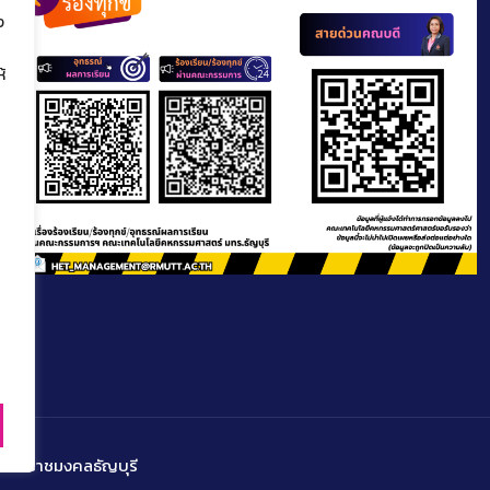
ง
้
โลยีราชมงคลธัญบุรี