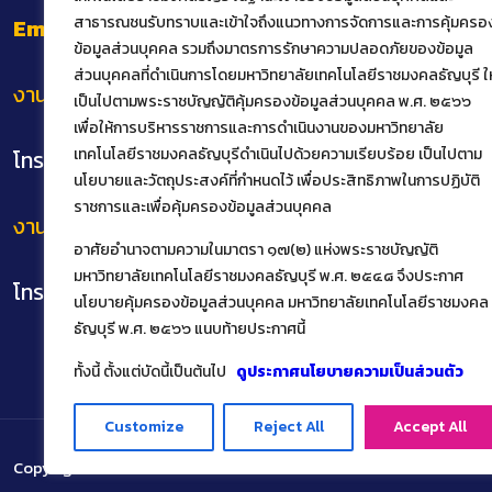
สาธารณชนรับทราบและเข้าใจถึงแนวทางการจัดการและการคุ้มครอ
Email
: het@rmutt.ac.th
ข้อมูลส่วนบุคคล รวมถึงมาตรการรักษาความปลอดภัยของข้อมูล
ส่วนบุคคลที่ดำเนินการโดยมหาวิทยาลัยเทคโนโลยีราชมงคลธัญบุรี ให
งานทะเบียนและบริการนักศึกษาแบบเบ็ดเสร็จ
เป็นไปตามพระราชบัญญัติคุ้มครองข้อมูลส่วนบุคคล พ.ศ. ๒๕๖๖
เพื่อให้การบริหารราชการและการดำเนินงานของมหาวิทยาลัย
เทคโนโลยีราชมงคลธัญบุรีดำเนินไปด้วยความเรียบร้อย เป็นไปตาม
โทร.02 549 3159
นโยบายและวัตถุประสงค์ที่กำหนดไว้ เพื่อประสิทธิภาพในการปฏิบัติ
ราชการและเพื่อคุ้มครองข้อมูลส่วนบุคคล
งานสหกิจศึกษาและฝึกงาน
อาศัยอำนาจตามความในมาตรา ๑๗(๒) แห่งพระราชบัญญัติ
มหาวิทยาลัยเทคโนโลยีราชมงคลธัญบุรี พ.ศ. ๒๕๔๘ จึงประกาศ
โทร.02 549 3162
นโยบายคุ้มครองข้อมูลส่วนบุคคล มหาวิทยาลัยเทคโนโลยีราชมงคล
ธัญบุรี พ.ศ. ๒๕๖๖ แนบท้ายประกาศนี้
ทั้งนี้ ตั้งแต่บัดนี้เป็นต้นไป
ดูประกาศนโยบายความเป็นส่วนตัว
Customize
Reject All
Accept All
Copyright ©️ 2022 คณะเทคโนโลยีคหกรรมศาสตร์ มหาวิทยาลัยเทคโน