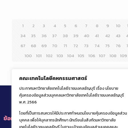
1
2
3
4
5
6
7
8
9
10
34
35
36
37
38
39
40
41
42
43
67
68
69
70
71
72
73
74
75
76
100
101
102
103
104
105
106
107
108
109
คณะเทคโนโลยีคหกรรมศาสตร์
ประกาศมหาวิทยาลัยเทคโนโลยีราชมงคลธัญบุรี เรื่อง นโยบาย
คุ้มครองข้อมูลส่วนบุคคลมหาวิทยาลัยเทคโนโลยีราชมงคลธัญบุรี
พ.ศ. 2566
โดยที่เป็นการสมควรให้มีประกาศกำหนดนโยบายคุ้มครองข้อมูลส่วน
ข้อมูลการติดต่อหน่วยงานภายในคณะ
บุคคล เพื่อให้บุคลากรนักศึกษา นักเรียนในสังกัดมหาวิทยาลัย
เทคโนโลยีราชมงคลธัญรี ในฐานะเจ้าของข้อมูลส่วนบุคคลและ