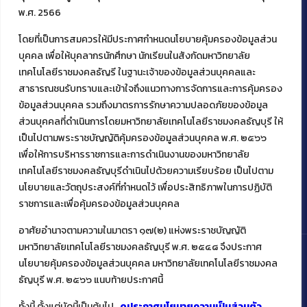
พ.ศ. 2566
โดยที่เป็นการสมควรให้มีประกาศกำหนดนโยบายคุ้มครองข้อมูลส่วน
ติดต่อคณะเทคโนโลยีคหกรรมศาสตร์
บุคคล เพื่อให้บุคลากรนักศึกษา นักเรียนในสังกัดมหาวิทยาลัย
39 หมู่ 1
เทคโนโลยีราชมงคลธัญรี ในฐานะเจ้าของข้อมูลส่วนบุคคลและ
ต.คลองหก อ. คลองหลวง
สาธารณชนรับทราบและเข้าใจถึงแนวทางการจัดการและการคุ้มครอง
จ.ปทุมธานี 12120
ข้อมูลส่วนบุคคล รวมถึงมาตรการรักษาความปลอดภัยของข้อมูล
โทร 02 549 3161
ส่วนบุคคลที่ดำเนินการโดยมหาวิทยาลัยเทคโนโลยีราชมงคลธัญบุรี ให้
เป็นไปตามพระราชบัญญัติคุ้มครองข้อมูลส่วนบุคคล พ.ศ. ๒๕๖๖
เพื่อให้การบริหารราชการและการดำเนินงานของมหาวิทยาลัย
Facebook
Instagram
Mail
YouTu
เทคโนโลยีราชมงคลธัญบุรีดำเนินไปด้วยความเรียบร้อย เป็นไปตาม
นโยบายและวัตถุประสงค์ที่กำหนดไว้ เพื่อประสิทธิภาพในการปฏิบัติ
ราชการและเพื่อคุ้มครองข้อมูลส่วนบุคคล
อาศัยอำนาจตามความในมาตรา ๑๗(๒) แห่งพระราชบัญญัติ
มหาวิทยาลัยเทคโนโลยีราชมงคลธัญบุรี พ.ศ. ๒๕๔๘ จึงประกาศ
นโยบายคุ้มครองข้อมูลส่วนบุคคล มหาวิทยาลัยเทคโนโลยีราชมงคล
ธัญบุรี พ.ศ. ๒๕๖๖ แนบท้ายประกาศนี้
Copyright ©️ 2022 คณะเทคโนโลยีคหกรรมศาสตร์ มหาวิทยาลัย
เทคโนโลยีราชมงคลธัญบุรี
ทั้งนี้ ตั้งแต่บัดนี้เป็นต้นไป
ดูประกาศนโยบายความเป็นส่วนตัว