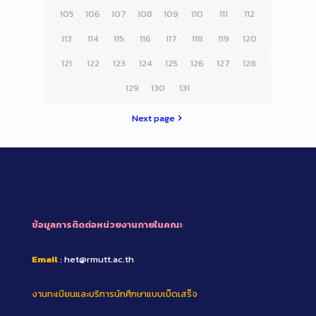
105
106
107
108
109
110
111
112
113
114
115
116
117
118
119
120
121
122
123
124
125
126
127
128
129
130
131
Next page
ข้อมูลการติดต่อหน่วยงานภายในคณะ
Email
: het@rmutt.ac.th
งานทะเบียนและบริการนักศึกษาแบบเบ็ดเสร็จ