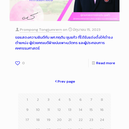
Prompong Tongjumrern
on
มิถุนายน 15, 2023
ขอแสดงความยินดีกับ ผศ.กฤติน ชุมแก้ว ที่ได้รับแต่งตั้งให้ดำรง
ตำแหน่ง ผู้ช่วยคณบดีฝ่ายบ่มเพาะนวัตกร และผู้ประกอบการ
คหกรรมศาสตร์
0
Read more
Prev page
1
2
3
4
5
6
7
8
9
10
11
12
13
14
15
16
17
18
19
20
21
22
23
24