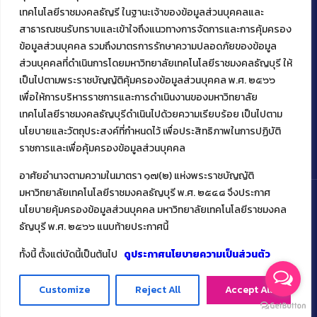
39 หมู่ 1
เทคโนโลยีราชมงคลธัญรี ในฐานะเจ้าของข้อมูลส่วนบุคคลและ
ต.คลองหก อ. คลองหลวง
สาธารณชนรับทราบและเข้าใจถึงแนวทางการจัดการและการคุ้มครอง
จ.ปทุมธานี 12120
ข้อมูลส่วนบุคคล รวมถึงมาตรการรักษาความปลอดภัยของข้อมูล
โทร 02 549 3161
ส่วนบุคคลที่ดำเนินการโดยมหาวิทยาลัยเทคโนโลยีราชมงคลธัญบุรี ให้
เป็นไปตามพระราชบัญญัติคุ้มครองข้อมูลส่วนบุคคล พ.ศ. ๒๕๖๖
เพื่อให้การบริหารราชการและการดำเนินงานของมหาวิทยาลัย
Facebook
Instagram
Mail
YouTu
เทคโนโลยีราชมงคลธัญบุรีดำเนินไปด้วยความเรียบร้อย เป็นไปตาม
นโยบายและวัตถุประสงค์ที่กำหนดไว้ เพื่อประสิทธิภาพในการปฏิบัติ
ราชการและเพื่อคุ้มครองข้อมูลส่วนบุคคล
อาศัยอำนาจตามความในมาตรา ๑๗(๒) แห่งพระราชบัญญัติ
มหาวิทยาลัยเทคโนโลยีราชมงคลธัญบุรี พ.ศ. ๒๕๔๘ จึงประกาศ
นโยบายคุ้มครองข้อมูลส่วนบุคคล มหาวิทยาลัยเทคโนโลยีราชมงคล
ธัญบุรี พ.ศ. ๒๕๖๖ แนบท้ายประกาศนี้
Copyright ©️ 2022 คณะเทคโนโลยีคหกรรมศาสตร์ มหาวิทยาลัย
เทคโนโลยีราชมงคลธัญบุรี
ทั้งนี้ ตั้งแต่บัดนี้เป็นต้นไป
ดูประกาศนโยบายความเป็นส่วนตัว
Customize
Reject All
Accept All