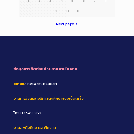
1
2
3
4
5
6
7
8
9
10
11
Next page
ข้อมูลการติดต่อหน่วยงานภายในคณะ
Email
: het@rmutt.ac.th
งานทะเบียนและบริการนักศึกษาแบบเบ็ดเสร็จ
โทร.02 549 3159
งานสหกิจศึกษาและฝึกงาน