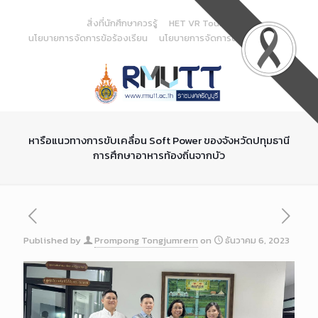
Skip
to
สิ่งที่นักศึกษาควรรู้
HET VR Tour
Content
นโยบายการจัดการข้อร้องเรียน
นโยบายการจัดการด้านสารสนเทศ
หารือแนวทางการขับเคลื่อน Soft Power ของจังหวัดปทุมธานี
การศึกษาอาหารท้องถิ่นจากบัว
Published by
Prompong Tongjumrern
on
ธันวาคม 6, 2023