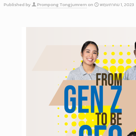
Published by
Prompong Tongjumrern
on
พฤษภาคม 1, 2023