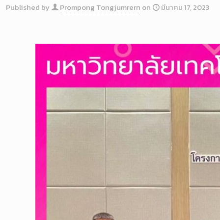
Published by
Prompong Tongjumrern
on
มีนาคม 17, 2023