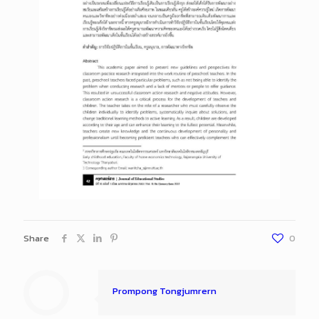
Share
0
Prompong Tongjumrern