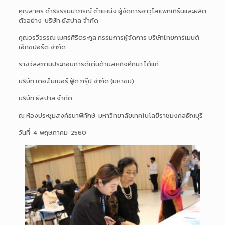
คุณสาคร ดำริธรรมมาภรณ์ ตำแหน่ง ผู้จัดการอาวุโสแพทเทิร์นและผลิต
ตัวอย่าง บริษัท ยัสปาล จำกัด
คุณวรวีวรรณ เมศร์ศิริตระกูล กรรมการผู้จัดการ บริษัทไทยการ์เมนต์
เอ็กซปอร์ต จำกัด
รางวัลสถานประกอบการดีเด่นด้านสหกิจศึกษา ได้แก่
บริษัท เดอะไมเนอร์ ฟู้ด กรุ๊ป จำกัด (มหาชน)
บริษัท ยัสปาล จำกัด
ณ ห้องประชุมสงค์ธนาพิทักษ์ มหาวิทยาลัยเทคโนโลยีราชมงคลธัญบุรี
วันที่ 4 พฤษภาคม 2560