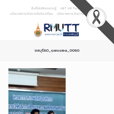
Skip
to
สิ่งที่นักศึกษาควรรู้
HET VR Tour
Content
นโยบายการจัดการข้อร้องเรียน
นโยบายการจัดการด้านสารสนเทศ
ชลบุรี60_๑๗๐๔๒๘_0060