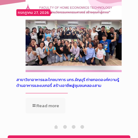
กรกฎาคม 27, 2026
กรกฎ
าพ
สาขาวิชาอาหารและโภชนาการ มทร.ธัญบุรี ถ่ายทอดองค์ความรู้
จากเจ
ตาม
ด้านอาหารและเบเกอรี่ สร้างอาชีพสู่ชุมชนคลองสาม
แชร์ป
Read more