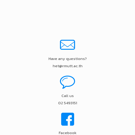
Have any questions?
het@rmutt.ac.th
Call us
02 5493151
Facebook